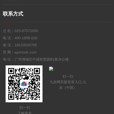
联系方式
总 机：
020-87572500
电 话：
400-1898-020
电 话：
18520500709
官 网：apertodc.com
地 址：广州增城区中城智慧园B1栋办公楼
扫一扫
九游网页版登录入口,九
游（中国）
扫一扫
了解更多