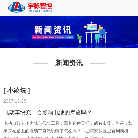
切
换
导
航
新闻资讯
[ 小论坛 ]
2017-10-28
2
电动车快充，会影响电池的寿命吗？
电动自行车作为城市代步工具，因其轻便灵活，颇有市场。但是，如
果骑在路上的电动车突然没电了怎么办？一些商家从这里看到商机，