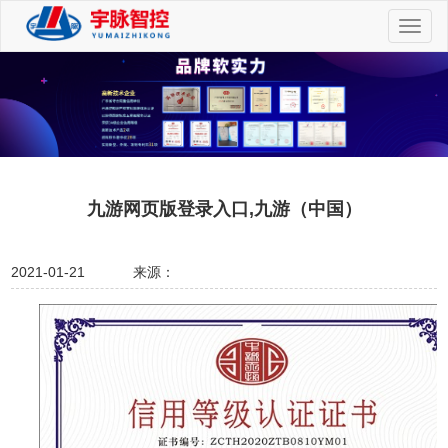
切
换
导
航
九游网页版登录入口,九游（中国）
2021-01-21
来源：