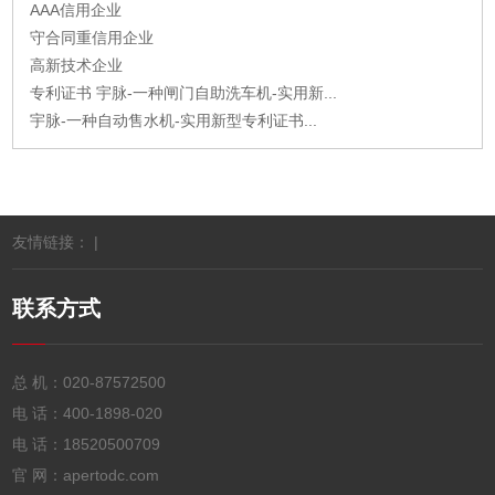
AAA信用企业
守合同重信用企业
高新技术企业
专利证书 宇脉-一种闸门自助洗车机-实用新...
宇脉-一种自动售水机-实用新型专利证书...
友情链接： |
联系方式
总 机：
020-87572500
电 话：
400-1898-020
电 话：
18520500709
官 网：apertodc.com