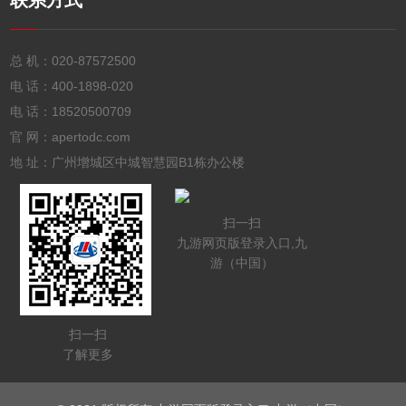
联系方式
总 机：
020-87572500
电 话：
400-1898-020
电 话：
18520500709
官 网：apertodc.com
地 址：广州增城区中城智慧园B1栋办公楼
扫一扫
九游网页版登录入口,九
游（中国）
扫一扫
了解更多