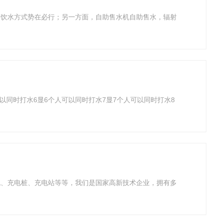
变饮水方式势在必行；另一方面，自助售水机自助售水，辐射
可以同时打水6显6个人可以同时打水7显7个人可以同时打水8
机、充电桩、充电站等等，我们是国家高新技术企业，拥有多