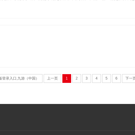
版登录入口,九游（中国）
上一页
1
2
3
4
5
6
下一