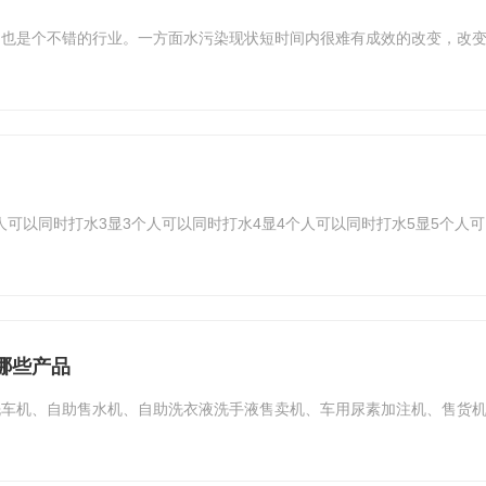
，也是个不错的行业。一方面水污染现状短时间内很难有成效的改变，改
个人可以同时打水3显3个人可以同时打水4显4个人可以同时打水5显5个人
哪些产品
洗车机、自助售水机、自助洗衣液洗手液售卖机、车用尿素加注机、售货