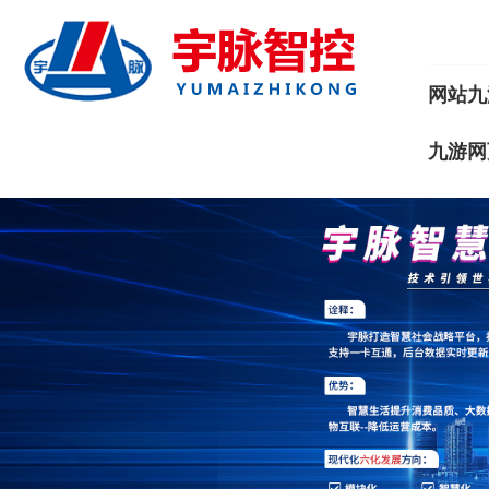
网站九
九游网