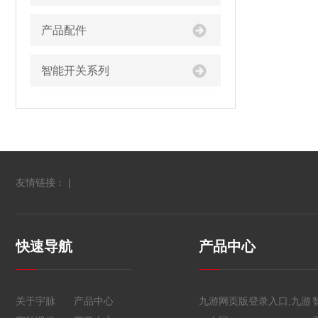
产品配件
智能开关系列
友情链接： |
快速导航
产品中心
关于宇脉
产品中心
九游网页版登录入口,九游