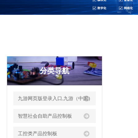
分类导航
九游网页版登录入口,九游（中国）
智慧社会自助产品控制板
工控类产品控制板