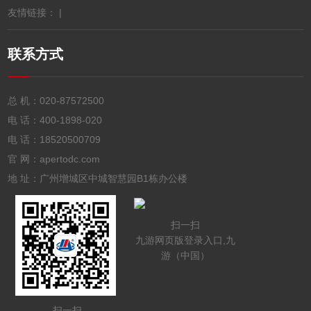
友情链接： |
联系方式
总 机：
020-87572500
电 话：
400-1898-020
电 话：
18520500709
官 网：apertodc.com
地 址：广州增城区中城智慧园B1栋办公楼
扫一扫
九游网页版登录入口,九
游（中国）
扫一扫