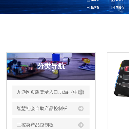
分类导航
九游网页版登录入口,九游（中国）
智慧社会自助产品控制板
工控类产品控制板