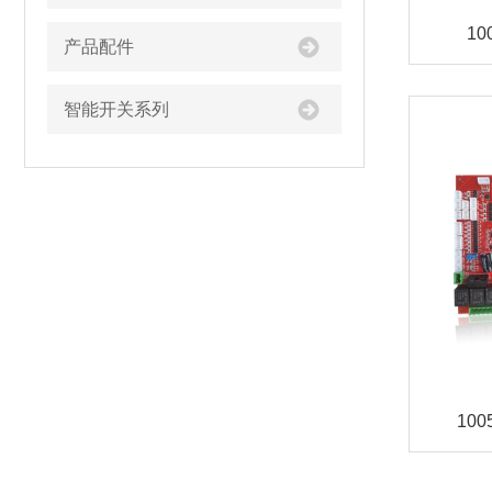
1
产品配件
智能开关系列
10