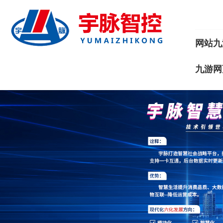
网站九
九游网