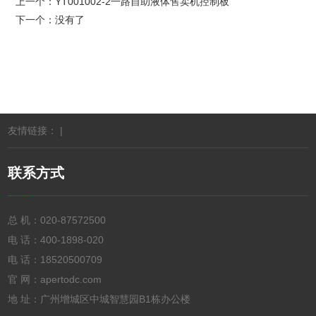
上一个：
YT001002-2一路自助液体售卖机控制板
下一个：没有了
友情链接： |
联系方式
总 机：
020-87572500
电 话：
400-1898-020
电 话：
18520500709
官 网：apertodc.com
地 址：广州增城区中城智慧园B1栋办公楼