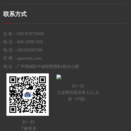
联系方式
总 机：
020-87572500
电 话：
400-1898-020
电 话：
18520500709
官 网：apertodc.com
地 址：广州增城区中城智慧园B1栋办公楼
扫一扫
九游网页版登录入口,九
游（中国）
扫一扫
了解更多