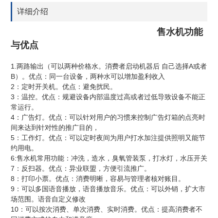
详细介绍
售水机功能
与优点
1.
A
两路输出（可以两种价格水。消费者启动机器后
自己选择
或者
B
）。优点：同一台设备，两种水可以增加盈利收入
2
：定时开关机。优点：避免扰民。
3
：温控。优点：规避设备内部温度过高或者过低导致设备不能正
常运行。
4
：广告灯。优点：可以针对用户的习惯来控制广告灯箱的点亮时
间来达到针对性的推广目的，
5
：工作灯。优点：可以定时夜间为用户打水加注提供照明又能节
约用电。
6:
售水机常用功能：冲洗，造水，臭氧管装泵，打水灯，水压开关
7
：反扫器。优点：异业联盟，方便引流推广。
8
：打印小票。优点：消费明晰，容易与管理者核对账目。
9
：可以多国语音播放，语音播放音乐。优点：可以外销，扩大市
场范围。语音自定义修改
10
：可以按次消费、单次消费、实时消费。优点：提高消费者不